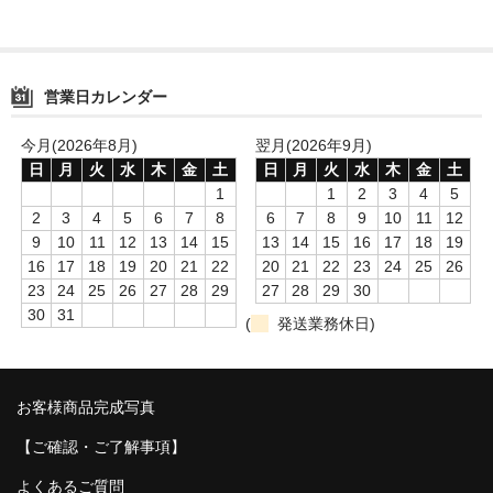
営業日カレンダー
今月(2026年8月)
翌月(2026年9月)
日
月
火
水
木
金
土
日
月
火
水
木
金
土
1
1
2
3
4
5
2
3
4
5
6
7
8
6
7
8
9
10
11
12
9
10
11
12
13
14
15
13
14
15
16
17
18
19
16
17
18
19
20
21
22
20
21
22
23
24
25
26
23
24
25
26
27
28
29
27
28
29
30
30
31
(
発送業務休日)
お客様商品完成写真
【ご確認・ご了解事項】
よくあるご質問