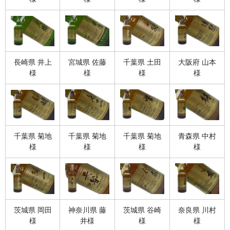
長崎県 井上
宮城県 佐藤
千葉県 土田
大阪府 山本
様
様
様
様
千葉県 菊地
千葉県 菊地
千葉県 菊地
青森県 中村
様
様
様
様
茨城県 岡田
神奈川県 藤
茨城県 谷崎
奈良県 川村
様
井様
様
様