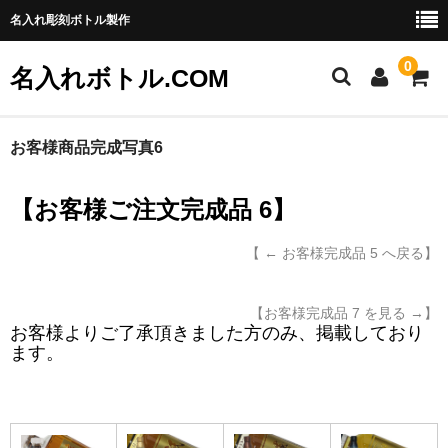
名入れ彫刻ボトル製作
0
名入れボトル.COM
ご利用ガイド
お客様商品完成写真6
特定商取引法に基づく表記
【お客様ご注文完成品 6】
お問い合わせ
【 ← お客様完成品 5 へ戻る】
【お客様完成品 7 を見る →】
お客様よりご了承頂きました方のみ、掲載しており
ます。