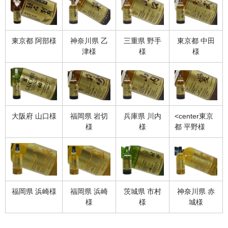
東京都 阿部様
神奈川県 乙
三重県 野手
東京都 中田
津様
様
様
大阪府 山口様
福岡県 岩切
兵庫県 川内
<center東京
様
様
都 平野様
福岡県 浜崎様
福岡県 浜崎
茨城県 市村
神奈川県 赤
様
様
城様