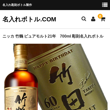
名入れ彫刻ボトル製作
0
名入れボトル.COM
ご利用ガイド
ニッカ 竹鶴 ピュアモルト21年 700ml 彫刻名入れボトル
特定商取引法に基づく表記
お問い合わせ