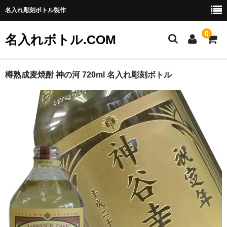
名入れ彫刻ボトル製作
0
名入れボトル.COM
ご利用ガイド
樽熟成麦焼酎 神の河 720ml 名入れ彫刻ボトル
特定商取引法に基づく表記
お問い合わせ