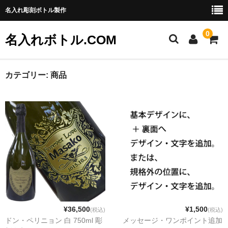
名入れ彫刻ボトル製作
0
名入れボトル.COM
ご利用ガイド
カテゴリー:
商品
特定商取引法に基づく表記
お問い合わせ
¥36,500
¥1,500
(税込)
(税込)
ドン・ペリニョン 白 750ml 彫
メッセージ・ワンポイント追加